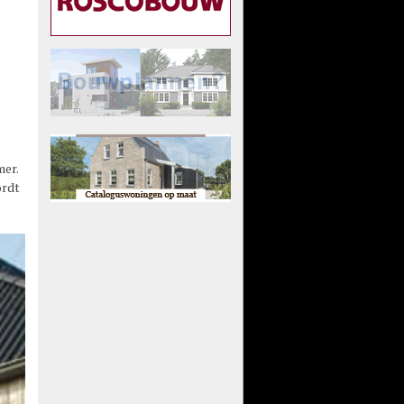
mer.
ordt