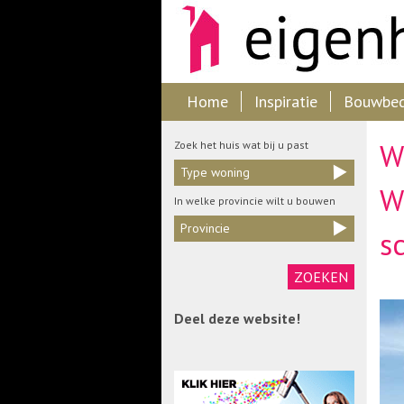
Home
Inspiratie
Bouwbedr
W
Zoek het huis wat bij u past
Type woning
W
In welke provincie wilt u bouwen
Provincie
s
Deel deze website!