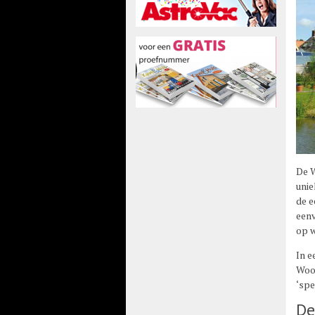
De W
unie
de e
eenv
op 
In e
Woon
‘spe
De