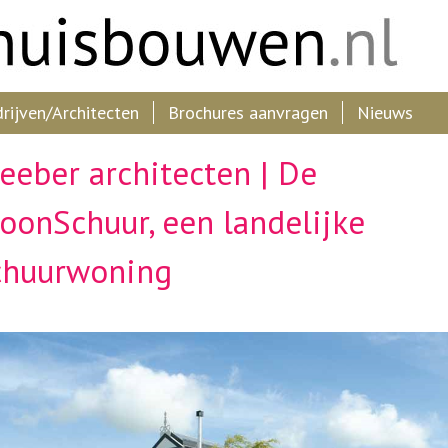
ijven/Architecten
Brochures aanvragen
Nieuws
eeber architecten | De
oonSchuur, een landelijke
chuurwoning