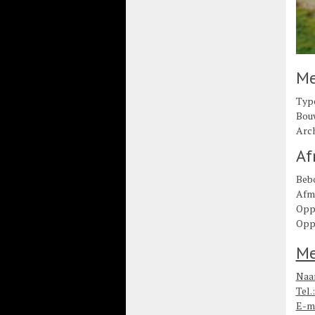
Me
Type
Bouw
Arch
Af
Beb
Afme
Opp
Oppe
Me
Naa
Tel.
E-ma