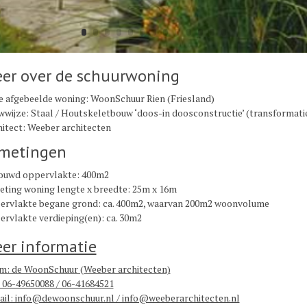
er over de schuurwoning
 afgebeelde woning: WoonSchuur Rien (Friesland)
wijze: Staal / Houtskeletbouw ‘doos-in doosconstructie’ (transformati
itect: Weeber architecten
metingen
ouwd oppervlakte: 400m2
ting woning lengte x breedte: 25m x 16m
ervlakte begane grond: ca. 400m2, waarvan 200m2 woonvolume
rvlakte verdieping(en): ca. 30m2
er informatie
m: de WoonSchuur (Weeber architecten)
: 06-49650088 / 06-41684521
il: info@dewoonschuur.nl / info@weeberarchitecten.nl