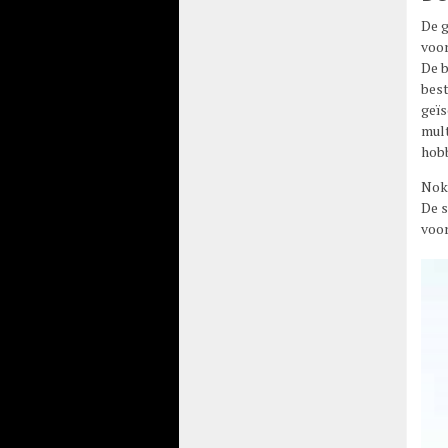
De g
voor
De b
best
geïs
mult
hobb
Nokv
De s
voor