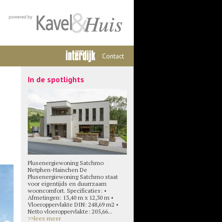
Contact
In de spotlights
Plusenergiewoning Satchmo
Netphen-Hainchen De
Plusenergiewoning Satchmo staat
voor eigentijds en duurrzaam
wooncomfort. Specificaties: •
Afmetingen: 13,40 m x 12,30 m •
Vloeroppervlakte DIN: 248,69 m2 •
Netto vloeroppervlakte: 205,66...
>>lees meer