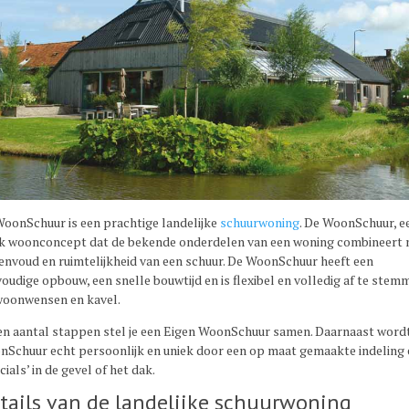
oonSchuur is een prachtige landelijke
schuurwoning
. De WoonSchuur, e
k woonconcept dat de bekende onderdelen van een woning combineert
envoud en ruimtelijkheid van een schuur. De WoonSchuur heeft een
oudige opbouw, een snelle bouwtijd en is flexibel en volledig af te stem
woonwensen en kavel.
en aantal stappen stel je een Eigen WoonSchuur samen. Daarnaast word
Schuur echt persoonlijk en uniek door een op maat gemaakte indeling 
cials’ in de gevel of het dak.
tails van de landelijke schuurwoning