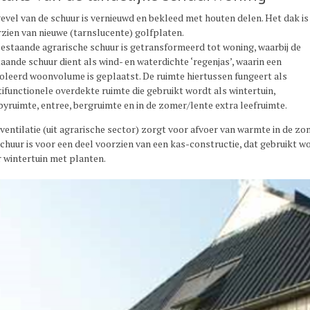
evel van de schuur is vernieuwd en bekleed met houten delen. Het dak is
zien van nieuwe (tarnslucente) golfplaten.
estaande agrarische schuur is getransformeerd tot woning, waarbij de
aande schuur dient als wind- en waterdichte ‘regenjas’, waarin een
oleerd woonvolume is geplaatst. De ruimte hiertussen fungeert als
ifunctionele overdekte ruimte die gebruikt wordt als wintertuin,
yruimte, entree, bergruimte en in de zomer/lente extra leefruimte.
entilatie (uit agrarische sector) zorgt voor afvoer van warmte in de zo
chuur is voor een deel voorzien van een kas-constructie, dat gebruikt w
 wintertuin met planten.