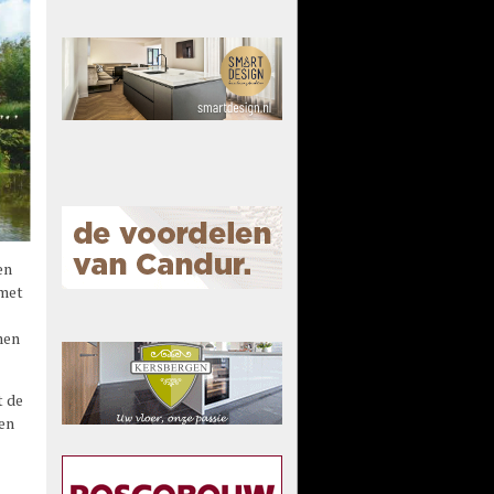
en
 met
men
t de
en