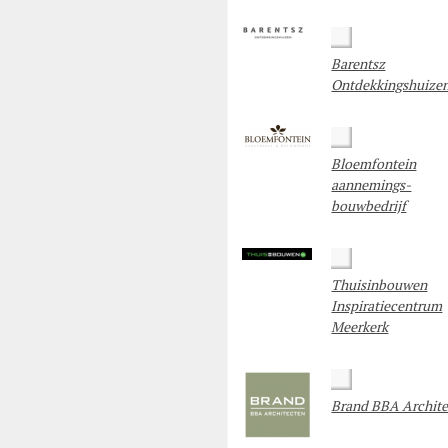
Barentsz
Ontdekkingshuize
Bloemfontein
aannemings-
bouwbedrijf
Thuisinbouwen
Inspiratiecentrum
Meerkerk
Brand BBA Archit