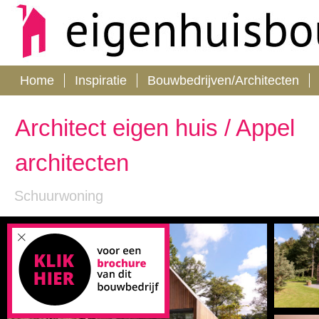
Home
Inspiratie
Bouwbedrijven/Architecten
Architect eigen huis / Appel
architecten
Schuurwoning