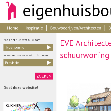
Home
Inspiratie
Bouwbedrijven/Architecten
B
EVE Architect
Zoek het huis wat bij u past
Type woning
schuurwoning
In welke provincie wilt u bouwen
Provincie
Deel deze website!