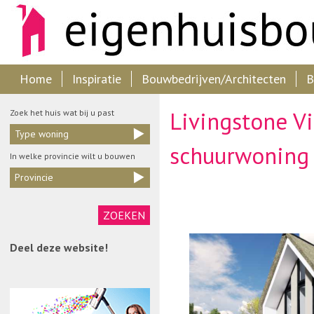
Home
Inspiratie
Bouwbedrijven/Architecten
B
Livingstone Vi
Zoek het huis wat bij u past
Type woning
schuurwoning
In welke provincie wilt u bouwen
Provincie
Deel deze website!