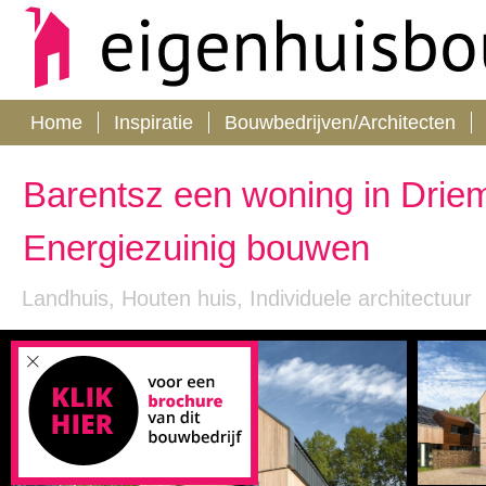
Home
Inspiratie
Bouwbedrijven/Architecten
Barentsz een woning in Drie
Energiezuinig bouwen
Landhuis, Houten huis, Individuele architectuur