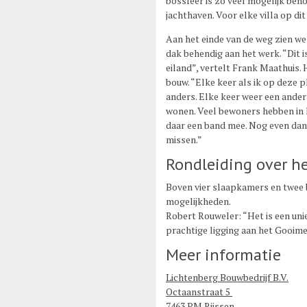
bossfeer is zo veel mogelijk beho
jachthaven. Voor elke villa op dit
Aan het einde van de weg zien we 
dak behendig aan het werk. “Dit i
eiland”, vertelt Frank Maathuis. 
bouw. “Elke keer als ik op deze p
anders. Elke keer weer een ander 
wonen. Veel bewoners hebben in 
daar een band mee. Nog even dan i
missen.”
Rondleiding over he
Boven vier slaapkamers en twee 
mogelijkheden.
Robert Rouweler: “Het is een uni
prachtige ligging aan het Gooime
Meer informatie
Lichtenberg Bouwbedrijf B.V.
Octaanstraat 5
7463 PM Rijssen