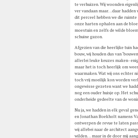
te verhuizen. Wij woonden eigenli
ver vandaan maar…daar hadden w
dit perceel hebben we die ruimte
onze harten ophalen aan de bloe
moestuin en zelfs de wilde bloem
schuine gazon.
Afgezien van die heerlijke tuin h
bouw, wij houden dus van ‘bouwen’
allerlei leuke keuzes maken- eni
maar het is toch heerlijk om weer
waarmaken. Wat wij ons echter nie
toch vrij moeilijk kon worden ver
ongewisse gezeten want we hadde
nog een ouder huisje op. Het sch
onderheide gedeelte van de woni
Nu ja, we hadden in elk geval ge
en Jonathan Boekholt namens Va
ontwerpen de revue te laten pas
wij allebei naar de architect aan
wilden… maar in de door mij aang