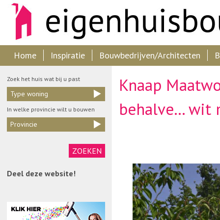
Home
Inspiratie
Bouwbedrijven/Architecten
B
Knaap Maatwon
Zoek het huis wat bij u past
Type woning
behalve… wit 
In welke provincie wilt u bouwen
Provincie
Deel deze website!