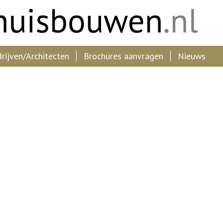
ijven/Architecten
Brochures aanvragen
Nieuws