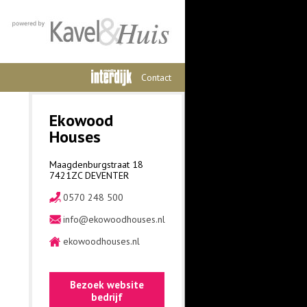
Contact
Ekowood
Houses
Maagdenburgstraat 18
7421ZC DEVENTER
0570 248 500
info@ekowoodhouses.nl
ekowoodhouses.nl
Bezoek website
bedrijf