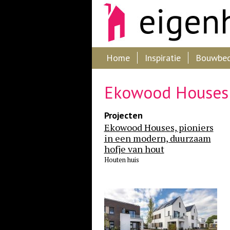
Home
Inspiratie
Bouwbedr
Ekowood Houses
Projecten
Ekowood Houses, pioniers
in een modern, duurzaam
hofje van hout
Houten huis